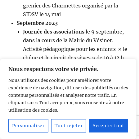
grenier des Charmettes organisé par la
SIDSV le 14 mai
Septembre 2023
Journée des associations
le 9 septembre,
dans la cours de la Mairie du Vésinet.
Activité pédagogique pour les enfants » le
chêne et le circuit des sèves » de 10 à 12 h
et de 14 à 18 h. Avec des récompenses !
Nous respectons votre vie privée.
Octobre 2023
Nous utilisons des cookies pour améliorer votre
le 10 octobre à 20 h 30 , à la Mairie du
expérience de navigation, diffuser des publicités ou des
Vésinet.
Conférence-Débat
animée par 2
contenus personnalisés et analyser notre trafic. En
experts arboristes, David Happe, auteur de
cliquant sur « Tout accepter », vous consentez à notre
nombreux livres sur les arbres et Frédéric
utilisation des cookies.
Bercovici, ancien responsable du
Personnaliser
Tout rejeter
Accepter tout
patrimoine arboré de la ville du Vésinet. Ils
nous expliqueront comment identifier les