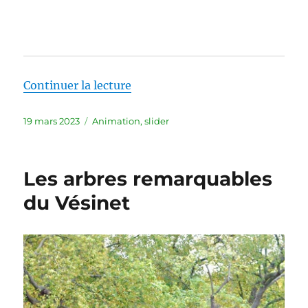
de « Les chênes remarquables d
Continuer la lecture
Publié
Catégories
19 mars 2023
Animation
,
slider
le
Les arbres remarquables
du Vésinet