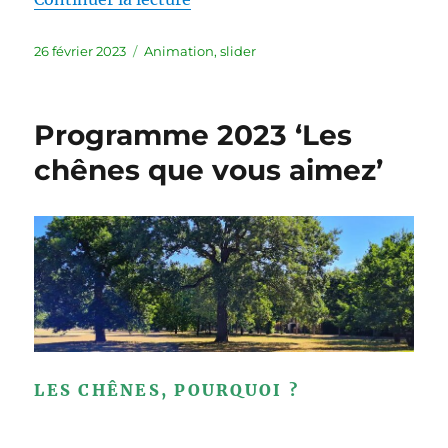
Publié
Catégories
26 février 2023
Animation
,
slider
le
Programme 2023 ‘Les
chênes que vous aimez’
LES CHÊNES, POURQUOI ?