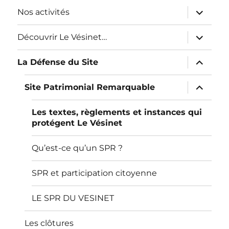
sous-
menu
ouvrir
Nos activités
le
sous-
menu
ouvrir
Découvrir Le Vésinet…
le
sous-
menu
ouvrir
La Défense du Site
le
sous-
menu
ouvrir
Site Patrimonial Remarquable
le
sous-
menu
Les textes, règlements et instances qui
protégent Le Vésinet
Qu’est-ce qu’un SPR ?
SPR et participation citoyenne
LE SPR DU VESINET
Les clôtures