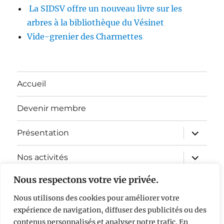
La SIDSV offre un nouveau livre sur les
arbres à la bibliothèque du Vésinet
Vide-grenier des Charmettes
Accueil
Devenir membre
ouvrir
Présentation
le
sous-
menu
ouvrir
Nos activités
le
sous-
menu
Nous respectons votre vie privée.
ouvrir
Découvrir Le Vésinet…
le
sous-
Nous utilisons des cookies pour améliorer votre
menu
ouvrir
La Défense du Site
expérience de navigation, diffuser des publicités ou des
le
sous-
contenus personnalisés et analyser notre trafic. En