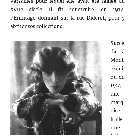
Versailles pour lequel elle avait été taillée au
XVIIe siècle. Il fit construire, en 1912,
l’Ermitage donnant sur la rue Diderot, pour y
abriter ses collections.
Succé
da à
Mont
esqui
ou en
1923
une
marq
uise
italie
nne,