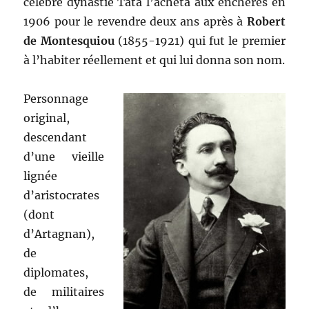
célèbre dynastie Tata l’acheta aux enchères en
1906 pour le revendre deux ans après à
Robert
de Montesquiou
(1855-1921) qui fut le premier
à l’habiter réellement et qui lui donna son nom.
Personnage
original,
descendant
d’une vieille
lignée
d’aristocrates
(dont
d’Artagnan),
de
diplomates,
de militaires